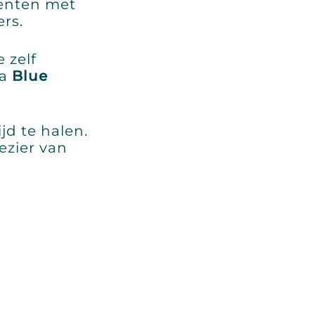
menten met
rs.
 zelf
ia
Blue
jd te halen.
ezier van